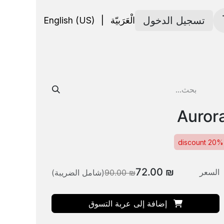
تسجيل الدخول
الْعَرَبيّة
|
English (US)
لتوصيل
Auror
20% discount
72.00
₪
السعر
₪
90.00
(شامل الضريبة)
إضافة إلى عربة التسوق