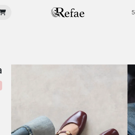
منتجات
بليهات
كعوب
أحذية لوفر
بوابيج
سياسة ا
a