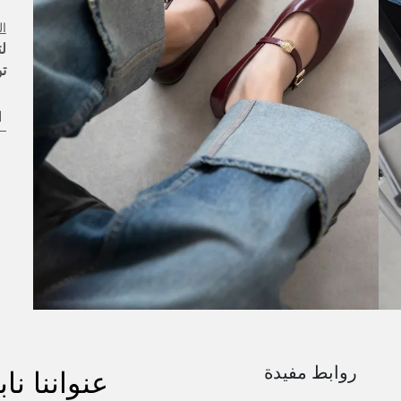
ال
ل
ت
ا
روابط مفيدة
عنواننا ن